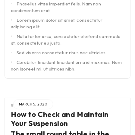
Phasellus vitae imperdiet felis. Nam non
condimentum erat.
Lorem ipsum dolor sit amet, consectetur
adipiscing elit.
Nulla tortor arcu, consectetur eleifend commodo
at, consectetur eu justo.
Sed viverra consectetur risus nec ultricies.
Curabitur tincidunt tincidunt urna id maximus. Nam
non laoreet mi, ut ultrices nibh.
MARCH 5, 2020
BY
ADMIN
IN
How to Check and Maintain
Your Suspension
The small round table in the