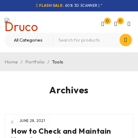
FLASH SALE:
60% 3D SCANNER | "
0
0
Home
/
Portfolio
/
Tools
Archives
JUNE 28, 2021
BY
ADMIN
IN
How to Check and Maintain