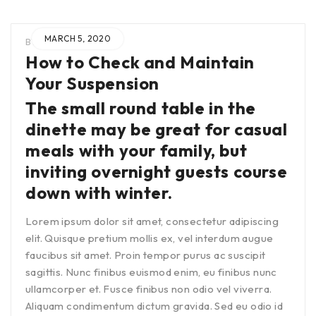
MARCH 5, 2020
BY
ADMIN
IN
How to Check and Maintain
Your Suspension
The small round table in the
dinette may be great for casual
meals with your family, but
inviting overnight guests course
down with winter.
Lorem ipsum dolor sit amet, consectetur adipiscing
elit. Quisque pretium mollis ex, vel interdum augue
faucibus sit amet. Proin tempor purus ac suscipit
sagittis. Nunc finibus euismod enim, eu finibus nunc
ullamcorper et. Fusce finibus non odio vel viverra.
Aliquam condimentum dictum gravida. Sed eu odio id