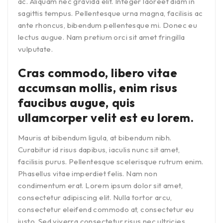
ac. Aliquam nec gravida elit. Integer laoreet diam in
sagittis tempus. Pellentesque urna magna, facilisis ac
ante rhoncus, bibendum pellentesque mi. Donec eu
lectus augue. Nam pretium orci sit amet fringilla
vulputate.
Cras commodo, libero vitae
accumsan mollis, enim risus
faucibus augue, quis
ullamcorper velit est eu lorem.
Mauris at bibendum ligula, at bibendum nibh.
Curabitur id risus dapibus, iaculis nunc sit amet,
facilisis purus. Pellentesque scelerisque rutrum enim.
Phasellus vitae imperdiet felis. Nam non
condimentum erat. Lorem ipsum dolor sit amet,
consectetur adipiscing elit. Nulla tortor arcu,
consectetur eleifend commodo at, consectetur eu
justo. Sed viverra consectetur risus nec ultricies.